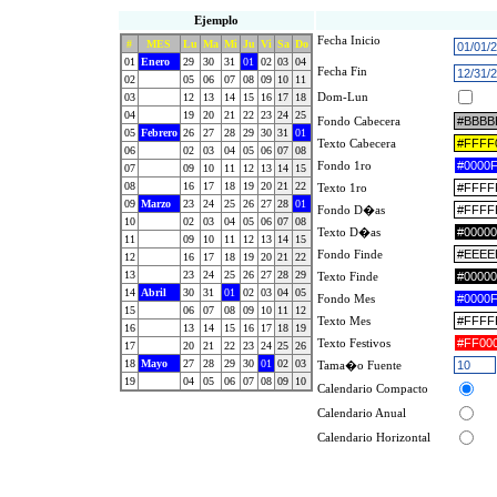
Ejemplo
Fecha Inicio
#
MES
Lu
Ma
Mi
Ju
Vi
Sa
Do
01
Enero
29
30
31
01
02
03
04
Fecha Fin
02
05
06
07
08
09
10
11
Dom-Lun
03
12
13
14
15
16
17
18
04
19
20
21
22
23
24
25
Fondo Cabecera
05
Febrero
26
27
28
29
30
31
01
Texto Cabecera
06
02
03
04
05
06
07
08
Fondo 1ro
07
09
10
11
12
13
14
15
08
16
17
18
19
20
21
22
Texto 1ro
09
Marzo
23
24
25
26
27
28
01
Fondo D�as
10
02
03
04
05
06
07
08
Texto D�as
11
09
10
11
12
13
14
15
Fondo Finde
12
16
17
18
19
20
21
22
13
23
24
25
26
27
28
29
Texto Finde
14
Abril
30
31
01
02
03
04
05
Fondo Mes
15
06
07
08
09
10
11
12
Texto Mes
16
13
14
15
16
17
18
19
Texto Festivos
17
20
21
22
23
24
25
26
18
Mayo
27
28
29
30
01
02
03
Tama�o Fuente
19
04
05
06
07
08
09
10
Calendario Compacto
Calendario Anual
Calendario Horizontal